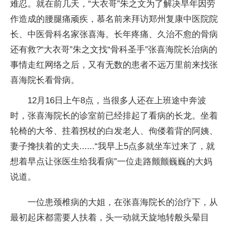
难忍。就在前几天，“大衣哥”朱之文为了解决早年因劳
作造成的腰腿痛顽疾，慕名前来拜访郑州复康中医院院
长、中医骨科名家张喜海。长年疼痛、久治不愈的骨病
还有救?“大衣哥”朱之文找“骨科圣手”张喜海院长治病的
事情走红网络之后，又有无数的患者不远万里前来找张
喜海院长看骨病。
12月16日上午8点，当很多人还在上班途中奔波
时，张喜海院长的诊室前已经排起了看病的长龙。坐着
轮椅的大爷、拄着拐杖的白发老人、佝偻着背的阿姨、
妻子搀扶着的丈夫......“我早上5点多就坐车过来了，就
想着早点让张医生给我看病”一位走路颤颤巍巍的大妈
说道。
一位患颈椎病的大姐，在张喜海院长的治疗下，从
最初起床都需要人扶着，头一动就天旋地转般头晕目