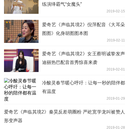
练演绎霸气“女魔头”
2019-02-15
爱奇艺《声临其境2》倪萍配音《大耳朵
图图》化身胡图图本图
2019-02-11
爱奇艺《声临其境2》女王蔡明诚挚发声
迪丽热巴配音首秀惊喜来袭
2019-02-01
冷酸灵春节暖心呼吁：让每一秒的陪伴都
有温度
2019-01-29
爱奇艺《声临其境2》秦昊反差萌圈粉 严屹宽学龙叫被赞人
形变声器
2019-01-28