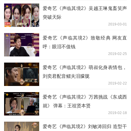
爱奇艺《声临其境2》吴越王琳鬼畜笑声
突破天际
2019-03-01
爱奇艺《声临其境2》致敬经典 网友直
呼：眼泪不值钱
2019-02-25
爱奇艺《声临其境2》萌叔化身表情包，
刘奕君配音鳏夫泪朦胧
2019-02-22
爱奇艺《声临其境2》万茜挑战《东成西
就》 弹幕：王祖贤本贤
2019-02-18
爱奇艺《声临其境2》刘敏涛回归 造型干