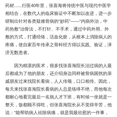
药材......行医40年里，张喜海将传统中医与现代中医学
相结合，在数代人的临床验证中不断加以改进，进一步
研制出针对各类疑难骨病的“妙药”——“内病外治，中
药热敷”治骨法，不打针、不手术，通过中药外用、外
敷的方式，打通经络，活血化瘀，从根本上消除病人的
疼痛，使自家百年传承之骨科经方得以实践、验证，泽
济无数患者。
因为精湛的医术，很多找张喜海院长治过病的人最
后都成为了他的朋友，还介绍身边同样被骨病困扰的亲
戚朋友过来找院长看病，人人传颂，口口相传。因此，
每天来找张喜海院长看病的人总是络绎不绝，而他每次
都耐心地看完最后一名病人才下班，有时候一坐就是一
整天，饭都顾不得吃，但张喜海院长从不觉得辛苦，他
说：“能帮助病人祛除病痛，就是我最欣慰的一件事，