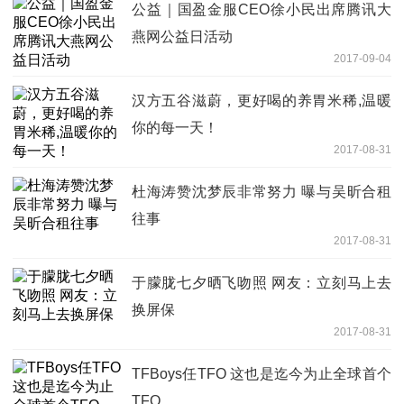
公益｜国盈金服CEO徐小民出席腾讯大
燕网公益日活动
2017-09-04
汉方五谷滋蔚，更好喝的养胃米稀,温暖
你的每一天！
2017-08-31
杜海涛赞沈梦辰非常努力 曝与吴昕合租
往事
2017-08-31
于朦胧七夕晒飞吻照 网友：立刻马上去
换屏保
2017-08-31
TFBoys任TFO 这也是迄今为止全球首个
TFO