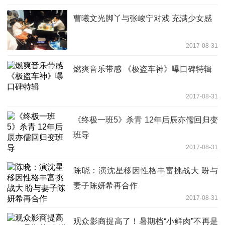
曹曦文光脚丫与张峻宁对戏 充满少女感
2017-08-31
燃爽音乐带感 《极盗车神》曝口碑特辑
2017-08-31
《终极一班5》杀青 12年后辰亦儒回归变
班导
2017-08-31
陈晓：演沈星移因性格丰富挑战大 盼与
妻子陈妍希再合作
2017-08-31
观众影商提高了！暑期档“小鲜肉”不再是