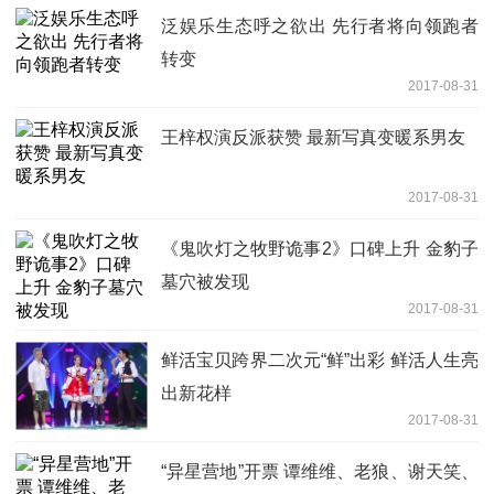
泛娱乐生态呼之欲出 先行者将向领跑者
转变
2017-08-31
王梓权演反派获赞 最新写真变暖系男友
2017-08-31
《鬼吹灯之牧野诡事2》口碑上升 金豹子
墓穴被发现
2017-08-31
鲜活宝贝跨界二次元“鲜”出彩 鲜活人生亮
出新花样
2017-08-31
“异星营地”开票 谭维维、老狼、谢天笑、