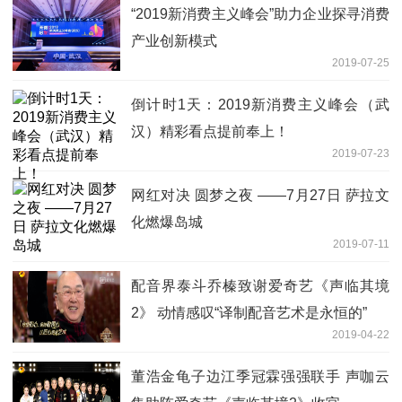
“2019新消费主义峰会”助力企业探寻消费
产业创新模式
2019-07-25
倒计时1天：2019新消费主义峰会（武
汉）精彩看点提前奉上！
2019-07-23
网红对决 圆梦之夜 ——7月27日 萨拉文
化燃爆岛城
2019-07-11
配音界泰斗乔榛致谢爱奇艺《声临其境
2》 动情感叹“译制配音艺术是永恒的”
2019-04-22
董浩金龟子边江季冠霖强强联手 声咖云