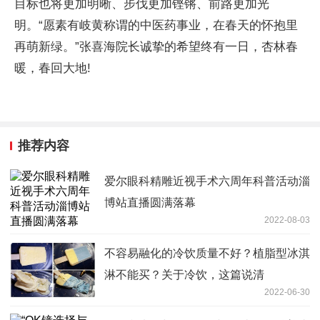
目标也将更加明晰、步伐更加铿锵、前路更加光
明。“愿素有岐黄称谓的中医药事业，在春天的怀抱里
再萌新绿。”张喜海院长诚挚的希望终有一日，杏林春
暖，春回大地!
推荐内容
爱尔眼科精雕近视手术六周年科普活动淄
博站直播圆满落幕
2022-08-03
不容易融化的冷饮质量不好？植脂型冰淇
淋不能买？关于冷饮，这篇说清
2022-06-30